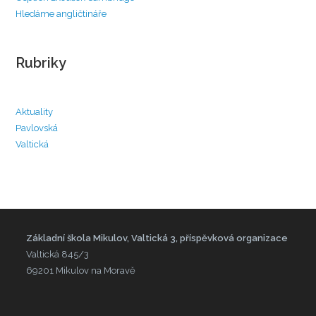
Hledáme angličtináře
Rubriky
Aktuality
Pavlovská
Valtická
Základní škola Mikulov, Valtická 3, příspěvková organizace
Valtická 845/3
69201 Mikulov na Moravě