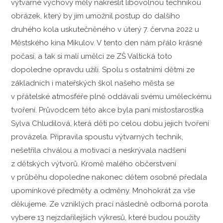
výtvarné výchovy měly nakreslit libovolnou technikou
obrázek, který by jim umožnil postup do dalšího
druhého kola uskutečněného v úterý 7. června 2022 u
Městského kina Mikulov. V tento den nám přálo krásné
počasí, a tak si malí umělci ze ZŠ Valtická toto
dopoledne opravdu užili. Spolu s ostatními dětmi ze
základních i mateřských škol našeho města se
v přátelské atmosféře plně oddávali svému uměleckému
tvoření. Průvodcem této akce byla paní místostarostka
Sylva Chludilová, která děti po celou dobu jejich tvoření
provázela. Připravila spoustu výtvarných technik,
nešetřila chválou a motivací a neskrývala nadšení
z dětských výtvorů. Kromě malého občerstvení
v průběhu dopoledne nakonec dětem osobně předala
upomínkové předměty a odměny. Mnohokrát za vše
děkujeme. Ze vzniklých prací následně odborná porota
vybere 13 nejzdařilejších výkresů, které budou použity