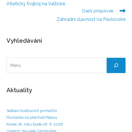
více
Atletický trojboj na Valtické
článků
Další příspěvek
Zahradní slavnost na Pavlovské
Vyhledávání
Hledat
Aktuality
Setkání budoucích prvňáčků
Pozvánka na přechod Pálavy
Konec šk. roku bude 26. 6. 2026
Úspěch zkoušek Cambridge