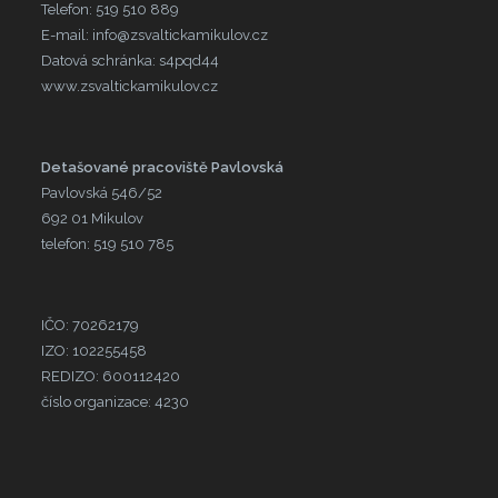
Telefon: 519 510 889
E-mail: info@zsvaltickamikulov.cz
Datová schránka: s4pqd44
www.zsvaltickamikulov.cz
Detašované pracoviště Pavlovská
Pavlovská 546/52
692 01 Mikulov
telefon: 519 510 785
IČO: 70262179
IZO: 102255458
REDIZO: 600112420
číslo organizace: 4230