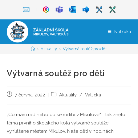
Přejít
❘
k
obsahu
Nabídka
>
Aktuality
>
Výtvarná soutěž pro děti
Výtvarná soutěž pro děti
Příspěvek
Rubriky
7 června, 2022
Aktuality
/
Valtická
byl
příspěvku
publikován
„Co mám rád nebo co se mi líbí v Mikulově“…. tak znělo
téma prvního školského kola výtvarné soutěže
vyhlášené městem Mikulov. Naše děti v hodinách