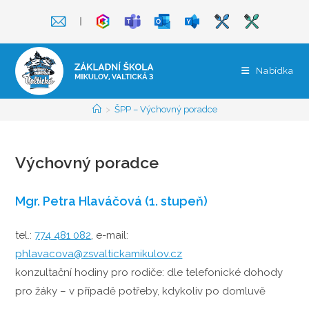
Přejít
❘
k
obsahu
Nabídka
>
ŠPP – Výchovný poradce
Výchovný poradce
Mgr. Petra Hlaváčová (1. stupeň)
tel.:
774 481 082
, e-mail:
phlavacova@zsvaltickamikulov.cz
konzultační hodiny pro rodiče: dle telefonické dohody
pro žáky – v případě potřeby, kdykoliv po domluvě