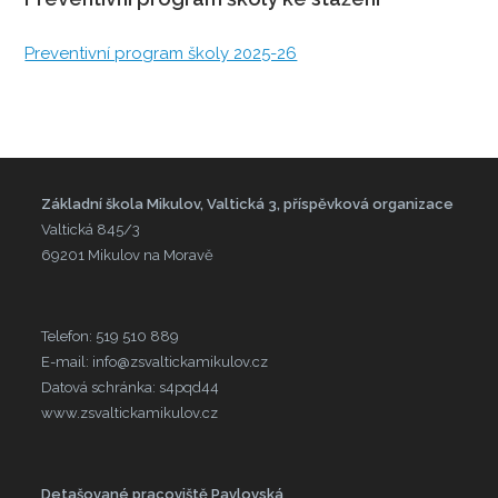
Preventivní program školy 2025-26
Základní škola Mikulov, Valtická 3, příspěvková organizace
Valtická 845/3
69201 Mikulov na Moravě
Telefon: 519 510 889
E-mail: info@zsvaltickamikulov.cz
Datová schránka: s4pqd44
www.zsvaltickamikulov.cz
Detašované pracoviště Pavlovská