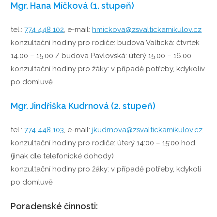
Mgr. Hana Míčková (1. stupeň)
tel.:
774 448 102
, e-mail:
hmickova@zsvaltickamikulov.cz
konzultační hodiny pro rodiče: budova Valtická: čtvrtek
14.00 – 15.00 / budova Pavlovská: úterý 15.00 – 16.00
konzultační hodiny pro žáky: v případě potřeby, kdykoliv
po domluvě
Mgr. Jindřiška Kudrnová (2. stupeň)
tel.:
774 448 103
, e-mail:
jkudrnova@zsvaltickamikulov.cz
konzultační hodiny pro rodiče: úterý 14:00 – 15:00 hod.
(jinak dle telefonické dohody)
konzultační hodiny pro žáky: v případě potřeby, kdykoli
po domluvě
Poradenské činnosti: