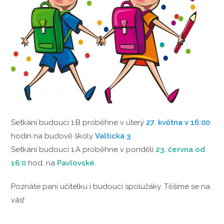
Setkání budoucí 1.B proběhne v úterý
27. května v 16:00
hodin na budově školy
Valtická 3
.
Setkání budoucí 1.A proběhne v pondělí
23. června od
16:0
hod. na
Pavlovské
.
Poznáte paní učitelku i budoucí spolužáky. Těšíme se na
vás!