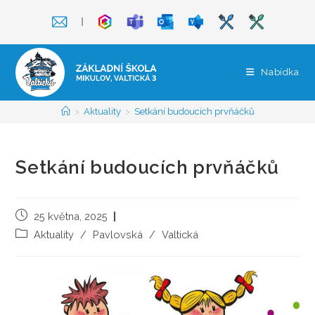
Přejít
❘
k
obsahu
Nabídka
>
Aktuality
>
Setkání budoucích prvňáčků
Setkání budoucích prvňáčků
Příspěvek
25 května, 2025
byl
Rubriky
Aktuality
/
Pavlovská
/
Valtická
publikován
příspěvku