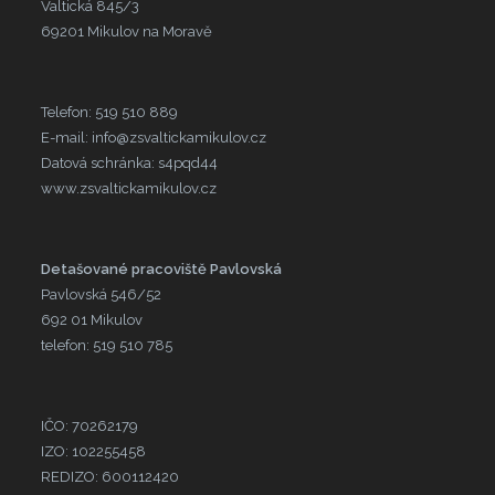
Valtická 845/3
69201 Mikulov na Moravě
Telefon: 519 510 889
E-mail: info@zsvaltickamikulov.cz
Datová schránka: s4pqd44
www.zsvaltickamikulov.cz
Detašované pracoviště Pavlovská
Pavlovská 546/52
692 01 Mikulov
telefon: 519 510 785
IČO: 70262179
IZO: 102255458
REDIZO: 600112420