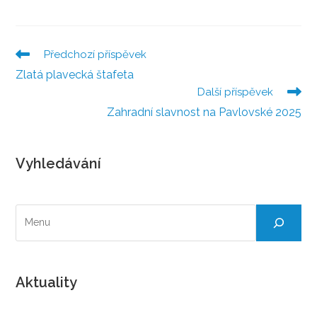
Předchozí příspěvek
Číst
více
Zlatá plavecká štafeta
článků
Další příspěvek
Zahradní slavnost na Pavlovské 2025
Vyhledávání
Hledat
Aktuality