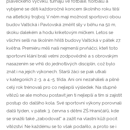
plaveckého výcviku, turnajů ve fotbale, florbalu a
vybíjené se děti každoročně koncem školního roku těší
na atletický trojboj. V něm mají možnost sportovci obou
budov Valtická i Pavlovská změřit síly v běhu na 50 m,
skoku dalekém a hodu kriketovým míčkem. Letos se
všichni sešli na školním hřišti budovy Valtická v pátek 27.
května. Premiéru měli naši nejmenší prvňáčci, kteří toto
sportovní klání brali velmi zodpovědně a s obrovským
nasazením se vrhli do jednotlivých disciplín, což bylo
znát i na jejich výkonech. Starší žáci se pak utkali
v kategoriích 2.-3. a 4.-5. třída. Ani oni nezaháleli a pilně
celý rok trénovali pro co nejlepší výsledek. Na stupně
vítězů se ale mohou postavit jen ti nejlepší a tím si zajistit
postup do dalšího kola. Své sportovní výkony porovnali
další týden, v pátek 3. června s dětmi ZŠ Hraničářů, kde
se snažili také „zabodovat“ a zažít na vlastní kůži pocit
vítězství. Ne každému se to však podařilo, a proto se i