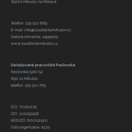
69201 Mikulov na Moravě
Telefon: 519 510 889
E-mail: info@zsvaltickamikulov.cz
Datová schránka: s4pqd44
www.zsvaltickamikulov.cz
Detašované pracoviště Pavlovská
Pavlovská 546/52
692 01 Mikulov
telefon: 519 510 785
IČO: 70262179
IZO: 102255458
REDIZO: 600112420
číslo organizace: 4230