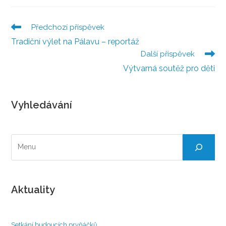
Předchozí příspěvek
Číst
více
Tradiční výlet na Pálavu – reportáž
článků
Další příspěvek
Výtvarná soutěž pro děti
Vyhledávání
Hledat
Aktuality
Setkání budoucích prvňáčků