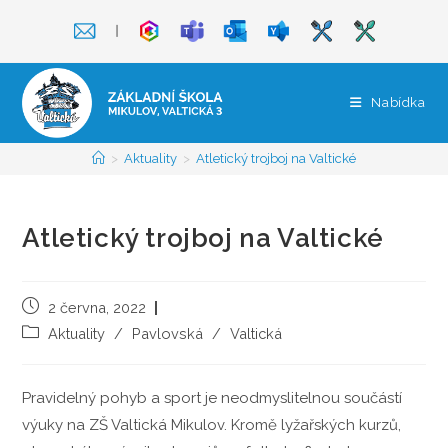
Přejít
❘
k
obsahu
Nabídka
>
Aktuality
>
Atletický trojboj na Valtické
Atletický trojboj na Valtické
Příspěvek
2 června, 2022
byl
Rubriky
Aktuality
/
Pavlovská
/
Valtická
publikován
příspěvku
Pravidelný pohyb a sport je neodmyslitelnou součástí
výuky na ZŠ Valtická Mikulov. Kromě lyžařských kurzů,