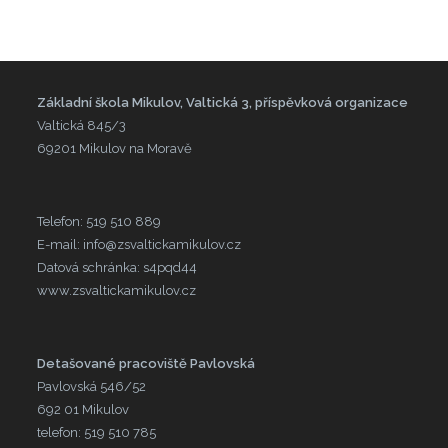
Základní škola Mikulov, Valtická 3, příspěvková organizace
Valtická 845/3
69201 Mikulov na Moravě
Telefon: 519 510 889
E-mail: info@zsvaltickamikulov.cz
Datová schránka: s4pqd44
www.zsvaltickamikulov.cz
Detašované pracoviště Pavlovská
Pavlovská 546/52
692 01 Mikulov
telefon: 519 510 785