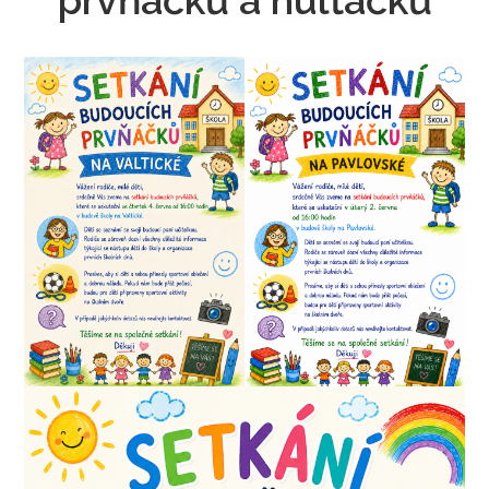
prvňáčků a nulťáčků