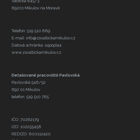
Valtická 845/3
69201 Mikulov na Moravě
Telefon: 519 510 889
E-mail: info@zsvaltickamikulov.cz
Datová schránka: s4pqd44
www.zsvaltickamikulov.cz
Detašované pracoviště Pavlovská
Pavlovská 546/52
692 01 Mikulov
telefon: 519 510 785
IČO: 70262179
IZO: 102255458
REDIZO: 600112420