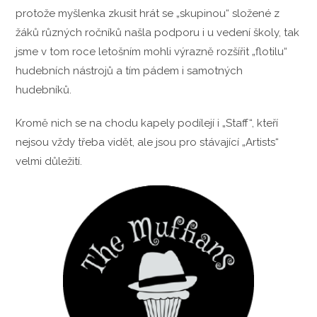
protože myšlenka zkusit hrát se „skupinou“ složené z
žáků různých ročníků našla podporu i u vedení školy, tak
jsme v tom roce letošním mohli výrazně rozšířit „flotilu“
hudebních nástrojů a tím pádem i samotných
hudebníků.
Kromě nich se na chodu kapely podílejí i „Staff“, kteří
nejsou vždy třeba vidět, ale jsou pro stávající „Artists“
velmi důležití.