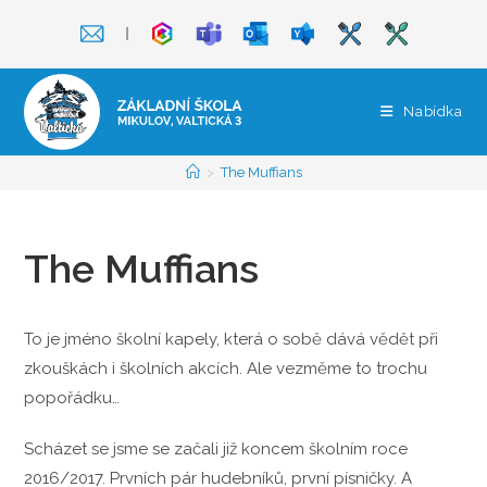
Přejít
❘
k
obsahu
Nabídka
>
The Muffians
The Muffians
To je jméno školní kapely, která o sobě dává vědět při
zkouškách i školních akcích. Ale vezměme to trochu
popořádku…
Scházet se jsme se začali již koncem školním roce
2016/2017. Prvních pár hudebníků, první písničky. A