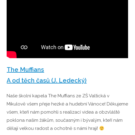
The Muffians
A od těch časů (J. Ledecký)
Naše školní kapela The Muffians ze ZŠ Valtická v
Mikulově všem přeje hezké a hudební Vánoce! Děkujeme
všem, kteří nám pomohli s realizací videa a obzvláště
poklona našim žákům, současným i bývalým, kteří nám
dělají velkou radost a ochotně s námi hrají!