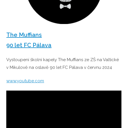
The Muffians
90 let FC Pálava
Vystoupení školní kapely The Muffians ze ZŠ na Valtické
v Mikulově na oslavě 90 let FC Pálava v červnu 2024
www.youtube.com