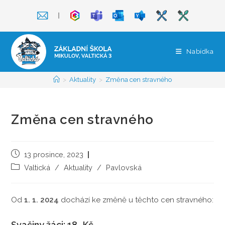
Přejít
❘
k
obsahu
Nabídka
>
Aktuality
>
Změna cen stravného
Změna cen stravného
Příspěvek
13 prosince, 2023
byl
Rubriky
Valtická
/
Aktuality
/
Pavlovská
publikován
příspěvku
Od
1. 1. 2024
dochází ke změně u těchto cen stravného:
Svačiny žáci: 18,-Kč