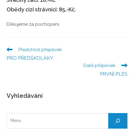
Obědy cizí strávníci: 85,-Kč.
Děkujeme za pochopení.
Předchozí příspěvek
Číst
více
PRO PŘEDŠKOLÁKY
článků
Další příspěvek
PRVNÍ PLES
Vyhledávání
Hledat