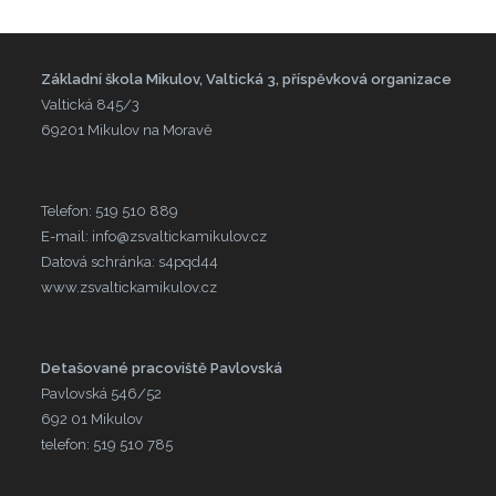
Základní škola Mikulov, Valtická 3, příspěvková organizace
Valtická 845/3
69201 Mikulov na Moravě
Telefon: 519 510 889
E-mail: info@zsvaltickamikulov.cz
Datová schránka: s4pqd44
www.zsvaltickamikulov.cz
Detašované pracoviště Pavlovská
Pavlovská 546/52
692 01 Mikulov
telefon: 519 510 785