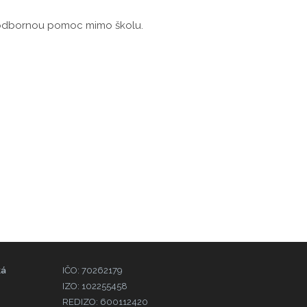
e odbornou pomoc mimo školu.
ká
IČO: 70262179
IZO: 102255458
REDIZO: 600112420