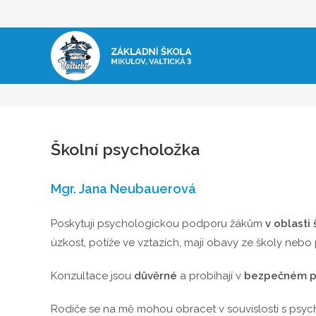
Přejít
k
obsahu
Školní psycholožka
Mgr. Jana Neubauerová
Poskytuji psychologickou podporu žákům
v oblasti
úzkost, potíže ve vztazích, mají obavy ze školy ne
Konzultace jsou
důvěrné
a probíhají v
bezpečném p
Rodiče se na mě mohou obracet v souvislosti s psy