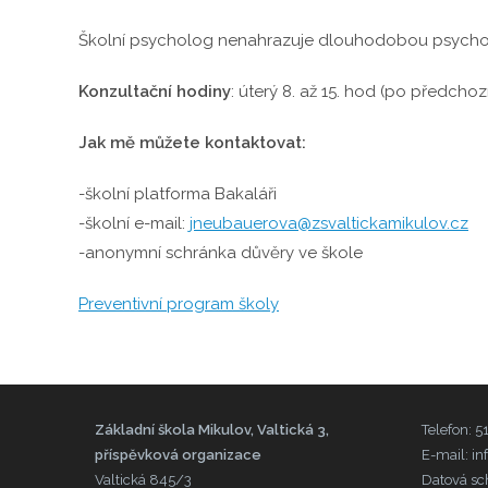
Školní psycholog nenahrazuje dlouhodobou psychote
Konzultační hodiny
: úterý 8. až 15. hod (po předcho
Jak mě můžete kontaktovat:
-školní platforma Bakaláři
-školní e-mail:
jneubauerova@zsvaltickamikulov.cz
-anonymní schránka důvěry ve škole
Preventivní program školy
Základní škola Mikulov, Valtická 3,
Telefon: 
příspěvková organizace
E-mail: i
Valtická 845/3
Datová sc