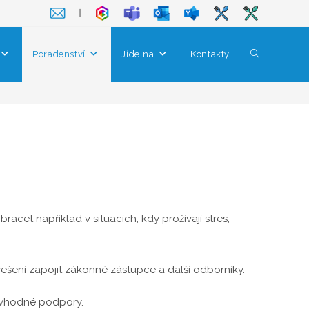
❘
Poradenství
Jídelna
Kontakty
Toggle
website
search
racet například v situacích, kdy prožívají stres,
o řešení zapojit zákonné zástupce a další odborníky.
í vhodné podpory.