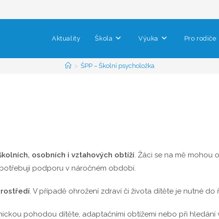
Aktuality
Škola
Výuka
Pro rodiče
>
ŠPP – Školní psycholožka
 školních, osobních i vztahových obtíží
. Žáci se na mě mohou ob
bo potřebují podporu v náročném období.
rostředí
. V případě ohrožení zdraví či života dítěte je nutné d
chickou pohodou dítěte, adaptačními obtížemi nebo při hledán