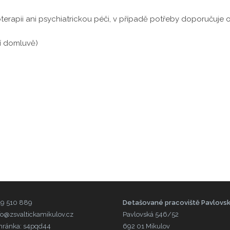
rapii ani psychiatrickou péči, v případě potřeby doporučuj
zí domluvě)
519 510 889
Detašované pracoviště Pavlovs
nfo@zsvaltickamikulov.cz
Pavlovská 546/52
hránka: s4pqd44
692 01 Mikulov