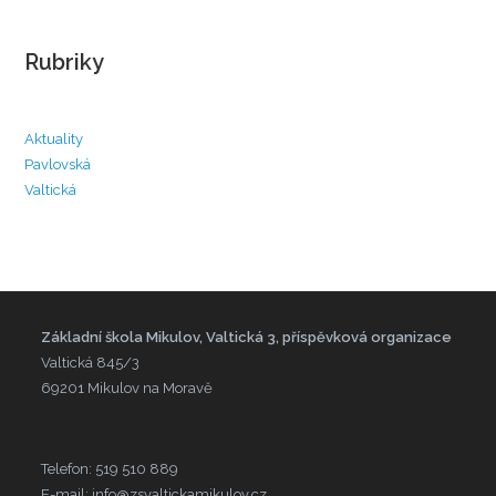
Rubriky
Aktuality
Pavlovská
Valtická
Základní škola Mikulov, Valtická 3, příspěvková organizace
Valtická 845/3
69201 Mikulov na Moravě
Telefon: 519 510 889
E-mail: info@zsvaltickamikulov.cz