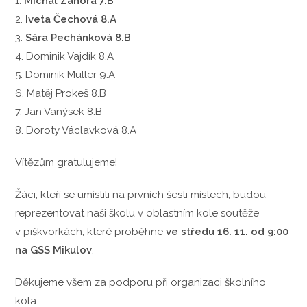
1.
Michal Záhora 7.B
2.
Iveta Čechová 8.A
3.
Sára Pechánková 8.B
4. Dominik Vajdík 8.A
5. Dominik Müller 9.A
6. Matěj Prokeš 8.B
7. Jan Vanýsek 8.B
8. Doroty Václavková 8.A
Vítězům gratulujeme!
Žáci, kteří se umístili na prvních šesti místech, budou
reprezentovat naši školu v oblastním kole soutěže
v piškvorkách, které proběhne
ve středu 16. 11. od 9:00
na GSS Mikulov
.
Děkujeme všem za podporu při organizaci školního
kola.