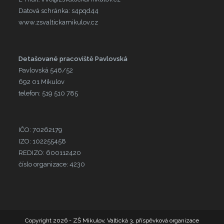
Datová schránka: s4pqd44
www.zsvaltickamikulov.cz
Detašované pracoviště Pavlovská
Pavlovská 546/52
692 01 Mikulov
telefon: 519 510 785
IČO: 70262179
IZO: 102255458
REDIZO: 600112420
číslo organizace: 4230
Copyright 2026 - ZŠ Mikulov, Valtická 3, příspěvková organizace