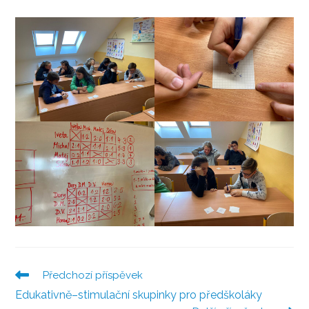
Předchozí příspěvek
Číst
více
Edukativně–stimulační skupinky pro předškoláky