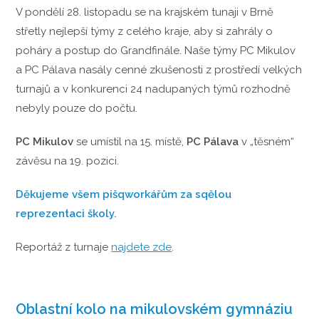
V pondělí 28. listopadu se na krajském tunaji v Brně
střetly nejlepší týmy z celého kraje, aby si zahrály o
poháry a postup do Grandfinále. Naše týmy PC Mikulov
a PC Pálava nasály cenné zkušenosti z prostředí velkých
turnajů a v konkurenci 24 nadupaných týmů rozhodně
nebyly pouze do počtu.
PC Mikulov
se umístil na 15. místě,
PC Pálava
v „těsném“
závěsu na 19. pozici.
Děkujeme všem pišqworkářům za sqělou
reprezentaci školy.
Reportáž z turnaje
najdete zde
.
Oblastní kolo na mikulovském gymnáziu