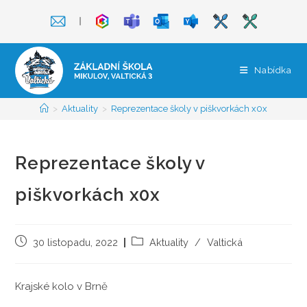
Přejít
❘
k
obsahu
Nabídka
>
Aktuality
>
Reprezentace školy v piškvorkách x0x
Reprezentace školy v
piškvorkách x0x
Příspěvek
Rubriky
30 listopadu, 2022
Aktuality
/
Valtická
byl
příspěvku
publikován
Krajské kolo v Brně