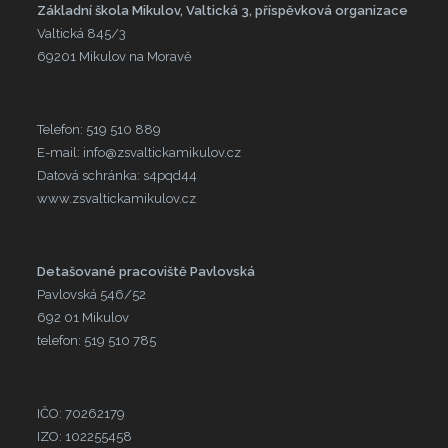
Základní škola Mikulov, Valtická 3, příspěvková organizace
Valtická 845/3
69201 Mikulov na Moravě
Telefon: 519 510 889
E-mail: info@zsvaltickamikulov.cz
Datová schránka: s4pqd44
www.zsvaltickamikulov.cz
Detašované pracoviště Pavlovská
Pavlovská 546/52
692 01 Mikulov
telefon: 519 510 785
IČO: 70262179
IZO: 102255458