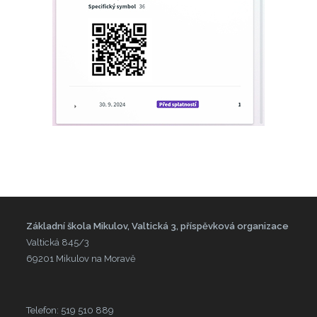
Základní škola Mikulov, Valtická 3, příspěvková organizace
Valtická 845/3
69201 Mikulov na Moravě
Telefon: 519 510 889