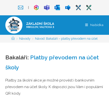
Přejít
❘
k
obsahu
Nabídka
>
Návody
>
Návod: Bakaláři – platby převodem na účet
Bakaláři:
Platby převodem na účet
školy
Platby za školní akce je možné provést i bankovním
převodem na účet školy. K dispozici jsou Vám i populární
QR kódy.