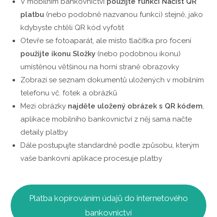
V mobilním bankovnictví
použijte funkci Načíst QR
platbu
(nebo podobně nazvanou funkci) stejně, jako
kdybyste chtěli QR kód vyfotit
Otevře se fotoaparát, ale místo tlačítka pro focení
použijte ikonu Složky
(nebo podobnou ikonu)
umístěnou většinou na horní straně obrazovky
Zobrazí se seznam dokumentů uložených v mobilním
telefonu vč. fotek a obrázků
Mezi obrázky
najděte uložený obrázek s QR kódem
,
aplikace mobilního bankovnictví z něj sama načte
detaily platby
Dále postupujte standardně podle způsobu, kterým
vaše bankovní aplikace procesuje platby
Platba kopírováním údajů do internetového
bankovnictví