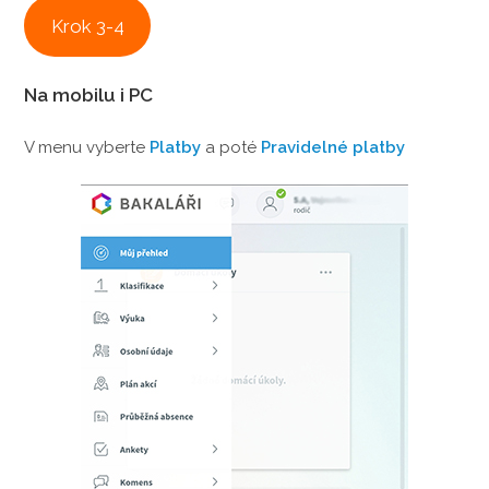
Krok 3-4
Na mobilu i PC
V menu vyberte
Platby
a poté
Pravidelné platby