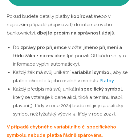
Pokud budete detaily platby
kopírovat
(nebo v
nejzazším případě přepisovat) do internetového
bankovnictví,
dbejte prosím na správnost údajů
.
Do
zprávy pro příjemce
vložte:
jméno příjmení a
třídu žáka + název akce
(při použití QR kódu se tyto
informace vyplní automaticky).
Každý žák má svůj unikátní
variabilní symbol
, aby se
platba přiradila k jeho osobě v modulu
Platby
.
Každý předpis má svůj unikátní
specifický symbol
,
který se vztahuje k dané akci, třídě a termínu (např.
plavání 3. třídy v roce 2024 bude mít jiný specifický
symbol než lyžařský výcvik 9. třídy v roce 2027).
V případě chybného variabilního či specifického
symbolu nebude platba řádně spárována.