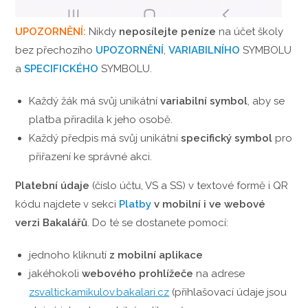
UPOZORNĚNÍ:
Nikdy
neposílejte peníze
na účet školy
bez přechozího
UPOZORNĚNÍ
,
VARIABILNÍHO
SYMBOLU
a
SPECIFICKÉHO
SYMBOLU.
Každý žák má svůj unikátní
variabilní symbol
, aby se
platba přiradila k jeho osobě.
Každý předpis má svůj unikátní
specifický symbol
pro
přiřazení ke správné akci.
Platební údaje
(číslo účtu, VS a SS) v textové formě i QR
kódu najdete v sekci
Platby
v mobilní i ve webové
verzi Bakalářů
. Do té se dostanete pomocí:
jednoho kliknutí
z mobilní aplikace
jakéhokoli
webového prohlížeče
na adrese
zsvaltickamikulov.bakalari.cz
(přihlašovací údaje jsou