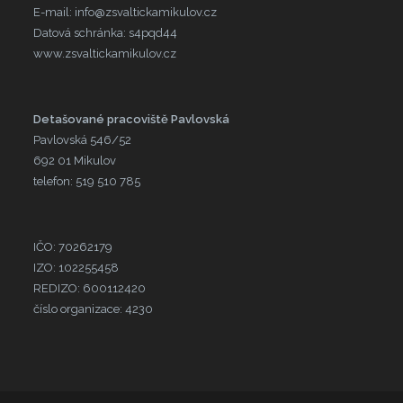
E-mail: info@zsvaltickamikulov.cz
Datová schránka: s4pqd44
www.zsvaltickamikulov.cz
Detašované pracoviště Pavlovská
Pavlovská 546/52
692 01 Mikulov
telefon: 519 510 785
IČO: 70262179
IZO: 102255458
REDIZO: 600112420
číslo organizace: 4230