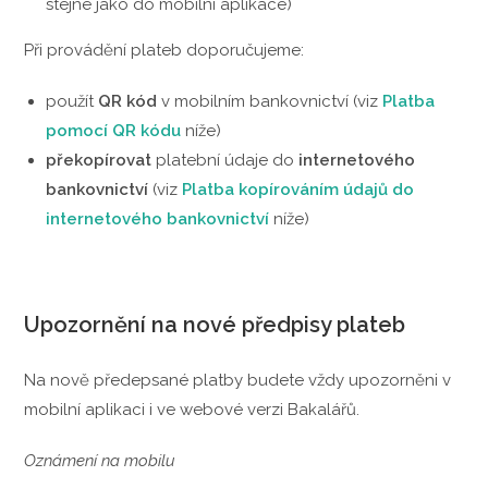
stejné jako do mobilní aplikace)
Při provádění plateb doporučujeme:
použít
QR kód
v mobilním bankovnictví (viz
Platba
pomocí QR kódu
níže)
překopírovat
platební údaje do
internetového
bankovnictví
(viz
Platba kopírováním údajů do
internetového bankovnictví
níže)
Upozornění na nové předpisy plateb
Na nově předepsané platby budete vždy upozorněni v
mobilní aplikaci i ve webové verzi Bakalářů.
Oznámení na mobilu