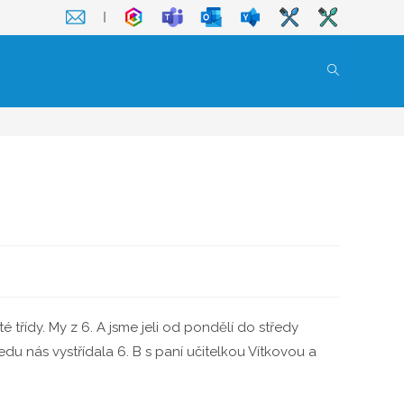
❘
Toggle
website
search
 třídy. My z 6. A jsme jeli od pondělí do středy
edu nás vystřídala 6. B s paní učitelkou Vítkovou a