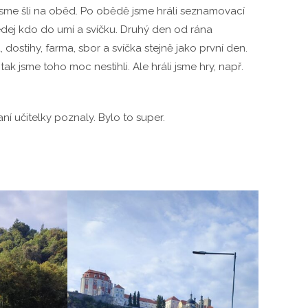
í jsme šli na oběd. Po obědě jsme hráli seznamovací
ledej kdo do umí a svíčku. Druhý den od rána
, dostihy, farma, sbor a svíčka stejně jako první den.
tak jsme toho moc nestihli. Ale hráli jsme hry, např.
í učitelky poznaly. Bylo to super.