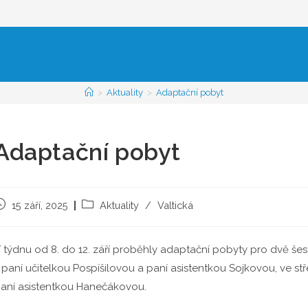
>
Aktuality
>
Adaptační pobyt
Adaptační pobyt
říspěvek
Rubriky
15 září, 2025
Aktuality
/
Valtická
yl
příspěvku
ublikován
 týdnu od 8. do 12. září proběhly adaptační pobyty pro dvě šesté
 paní učitelkou Pospíšilovou a paní asistentkou Sojkovou, ve stř
aní asistentkou Hanečákovou.