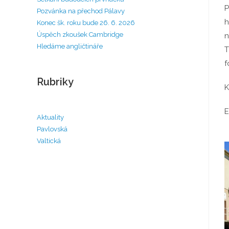
P
Pozvánka na přechod Pálavy
h
Konec šk. roku bude 26. 6. 2026
Úspěch zkoušek Cambridge
n
Hledáme angličtináře
T
f
Rubriky
K
E
Aktuality
Pavlovská
Valtická