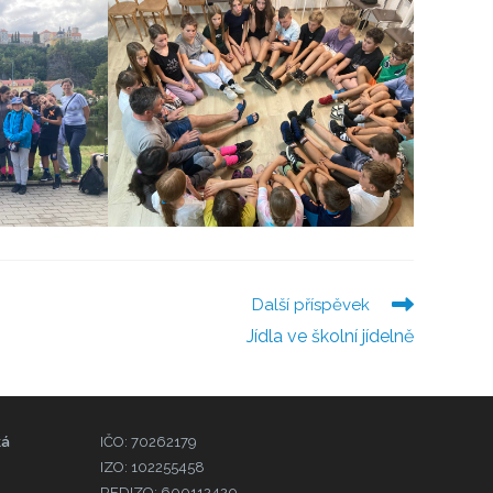
Další příspěvek
Jídla ve školní jídelně
ká
IČO: 70262179
IZO: 102255458
REDIZO: 600112420