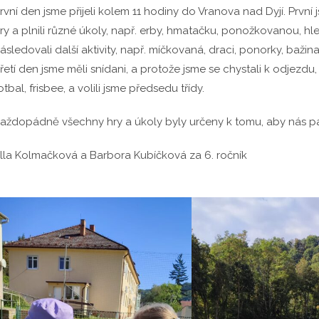
rvní den jsme přijeli kolem 11 hodiny do Vranova nad Dyjí. Prvn
ry a plnili různé úkoly, např. erby, hmatačku, ponožkovanou, h
ásledovali další aktivity, např. míčkovaná, draci, ponorky, bažina
řetí den jsme měli snídani, a protože jsme se chystali k odjezdu, 
otbal, frisbee, a volili jsme předsedu třídy.
aždopádně všechny hry a úkoly byly určeny k tomu, aby nás pan
lla Kolmačková a Barbora Kubíčková za 6. ročník